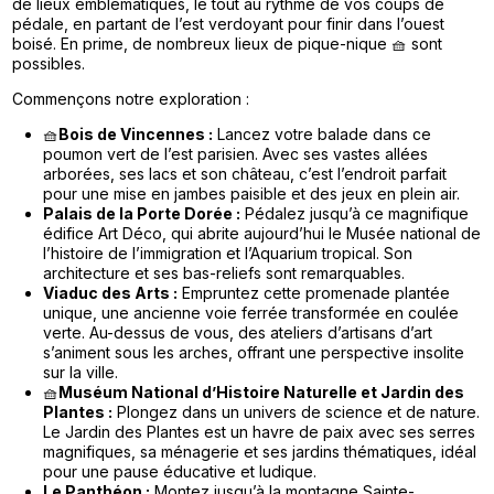
de lieux emblématiques, le tout au rythme de vos coups de
pédale, en partant de l’est verdoyant pour finir dans l’ouest
boisé. En prime, de nombreux lieux de pique-nique 🧺 sont
possibles.
Commençons notre exploration :
🧺
Bois de Vincennes :
Lancez votre balade dans ce
poumon vert de l’est parisien. Avec ses vastes allées
arborées, ses lacs et son château, c’est l’endroit parfait
pour une mise en jambes paisible et des jeux en plein air.
Palais de la Porte Dorée :
Pédalez jusqu’à ce magnifique
édifice Art Déco, qui abrite aujourd’hui le Musée national de
l’histoire de l’immigration et l’Aquarium tropical. Son
architecture et ses bas-reliefs sont remarquables.
Viaduc des Arts :
Empruntez cette promenade plantée
unique, une ancienne voie ferrée transformée en coulée
verte. Au-dessus de vous, des ateliers d’artisans d’art
s’animent sous les arches, offrant une perspective insolite
sur la ville.
🧺
Muséum National d’Histoire Naturelle et Jardin des
Plantes :
Plongez dans un univers de science et de nature.
Le Jardin des Plantes est un havre de paix avec ses serres
magnifiques, sa ménagerie et ses jardins thématiques, idéal
pour une pause éducative et ludique.
Le Panthéon :
Montez jusqu’à la montagne Sainte-