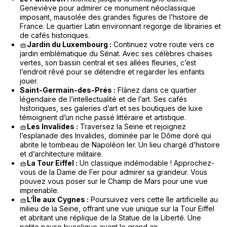
Geneviève pour admirer ce monument néoclassique
imposant, mausolée des grandes figures de l’histoire de
France. Le quartier Latin environnant regorge de librairies et
de cafés historiques.
🧺
Jardin du Luxembourg :
Continuez votre route vers ce
jardin emblématique du Sénat. Avec ses célèbres chaises
vertes, son bassin central et ses allées fleuries, c’est
l’endroit rêvé pour se détendre et regarder les enfants
jouer.
Saint-Germain-des-Prés :
Flânez dans ce quartier
légendaire de l’intellectualité et de l’art. Ses cafés
historiques, ses galeries d’art et ses boutiques de luxe
témoignent d’un riche passé littéraire et artistique.
🧺
Les Invalides :
Traversez la Seine et rejoignez
l’esplanade des Invalides, dominée par le Dôme doré qui
abrite le tombeau de Napoléon Ier. Un lieu chargé d’histoire
et d’architecture militaire.
🧺
La Tour Eiffel :
Un classique indémodable ! Approchez-
vous de la Dame de Fer pour admirer sa grandeur. Vous
pouvez vous poser sur le Champ de Mars pour une vue
imprenable.
🧺
L’Île aux Cygnes :
Poursuivez vers cette île artificielle au
milieu de la Seine, offrant une vue unique sur la Tour Eiffel
et abritant une réplique de la Statue de la Liberté. Une
petite pause bucolique avant le grand air.