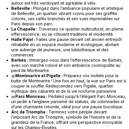
autour est très verdoyant et agréable à vélo.
Belleville :
Plongez dans l’ambiance populaire et artistique
de Belleville, un quartier vibrant connu pour ses graffitis
colorés, ses cafés branchés et ses vues imprenables sur
Paris depuis son parc.
La Chapelle :
Traversez ce quartier multiculturel, en pleine
effervescence, où se côtoient traditions et modernité.
Halle Pajol :
Faites une pause devant cet ancien entrepôt
réhabilité en un espace moderne et écologique, abritant
une auberge de jeunesse, une bibliothèque et des
commerces.
Barbès :
Immergez-vous dans l’effervescence de Barbès,
avec son marché coloré et son ambiance cosmopolite au
pied de Montmartre.
🧺
Montmartre et Pigalle :
Préparez vos mollets pour la
butte de Montmartre ! Une fois en haut, la vue sur Paris est à
couper le souffle. Redescendez vers Pigalle, quartier
mythique des cabarets et de la vie nocturne parisienne.
🧺
Parc Monceau :
Pédalez jusqu’à l’élégant Parc Monceau,
un jardin à l’anglaise parsemé de statues, de colonnades et
d’une charmante rotonde, idéal pour une pause bucolique.
Arc de Triomphe :
Terminez votre périple devant
l’imposant Arc de Triomphe, symbole de l’histoire et de la
grandeur de la France, offrant une perspective incroyable
sur les Champs-Élysées.