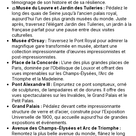
témoignage de son histoire et de sa résilience.
🧺
Musée du Louvre et Jardin des Tuileries :
Pédalez le
long des quais de Seine jusqu’à l’ancien palais royal,
aujourd’hui l’un des plus grands musées du monde. Juste
après, traversez l’élégant Jardin des Tuileries, un jardin à la
française parfait pour une pause entre deux visites
culturelles.
Musée d’Orsay :
Traversez le Pont Royal pour admirer la
magnifique gare transformée en musée, abritant une
collection impressionnante d’œuvres impressionnistes et
post-impressionnistes.
Place de la Concorde :
L’une des plus grandes places de
Paris, dominée par l’Obélisque de Louxor et offrant des
vues imprenables sur les Champs-Élysées, l’Arc de
Triomphe et la Madeleine.
Pont Alexandre III :
Empruntez ce pont somptueux, orné
de sculptures, de lampadaires et de dorures. Il offre des
vues spectaculaires sur les Invalides, le Grand Palais et le
Petit Palais.
Grand Palais :
Pédalez devant cette impressionnante
structure de verre et d’acier, construite pour l’Exposition
Universelle de 1900, qui accueille aujourd’hui de grandes
expositions et événements.
Avenue des Champs-Élysées et Arc de Triomphe :
Remontez la plus belle avenue du monde, flânez le long