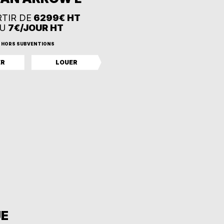
RTIR DE
6299€ HT
U
7€/JOUR HT
HORS SUBVENTIONS
ER
LOUER
UE