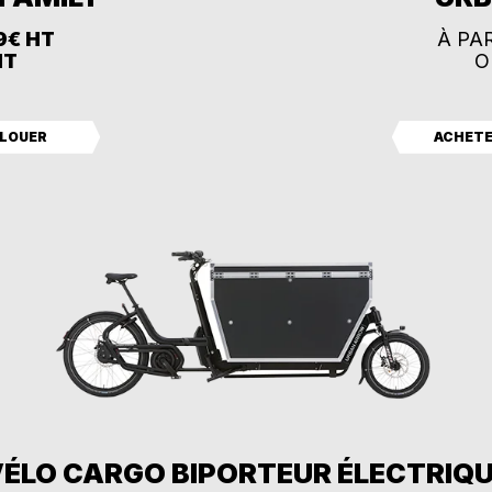
9€ HT
À PA
HT
O
LOUER
ACHET
ÉLO CARGO BIPORTEUR ÉLECTRIQ