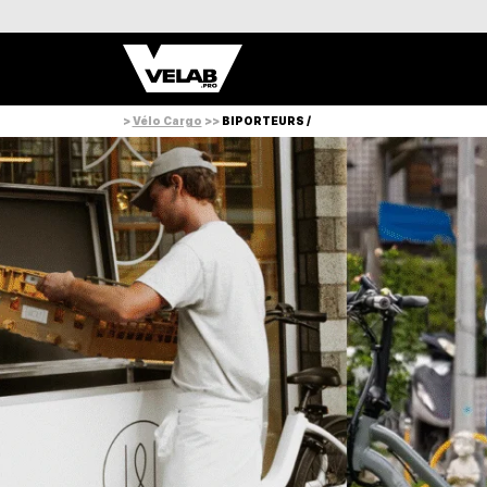
>
Vélo Cargo
>>
BIPORTEURS /